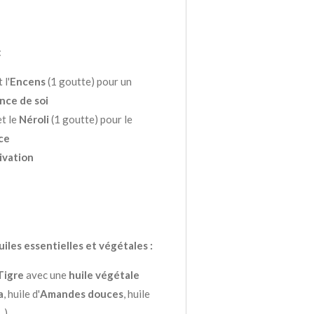
:
 l'
Encens
(1 goutte) pour un
nce de soi
t le
Néroli
(1 goutte) pour le
ce
ivation
iles essentielles et végétales :
Tigre
avec une
huile végétale
a
, huile d'
Amandes douces
, huile
..)