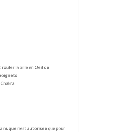
t
rouler
la bille en
Oeil de
 poignets
 Chakra
la
nuque
n'est
autorisée
que pour