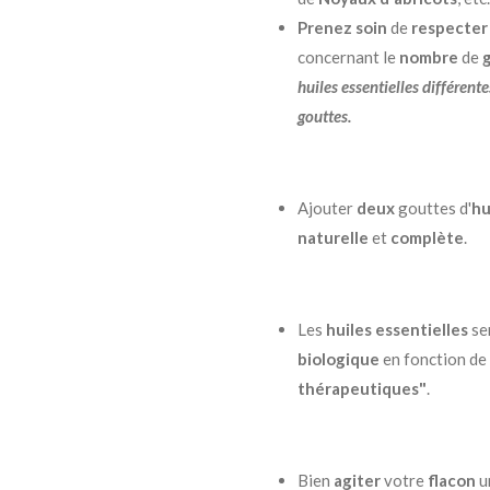
Prenez soin
de
respecter
concernant le
nombre
de
g
huiles
essentielles différent
gouttes.
Ajouter
deux
gouttes d'
hu
naturelle
et
complète
.
Les
huiles essentielles
ser
biologique
en fonction de
thérapeutiques"
.
Bien
agiter
votre
flacon
un