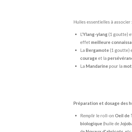
Huiles essentielles à associer 
L'
Ylang-ylang
(1 goutte) et
effet
meilleure connaissa
La
Bergamote
(1 goutte) e
courage
et la
persévéran
La
Mandarine
pour la
mot
Préparation et dosage des hu
Remplir le roll-on
Oeil de 
biologique
(huile de
Jojob
de
Noyaux d'abricots
, etc.