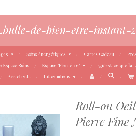
bulle-de-bien-etre-instant-z
ages
Soins énergétiques
Cartes Cadeau
Pres
e Espace Soins
Espace "Bien-être"
Qu'est-ce que la 
Avis clients
Informations
Roll-on Oeil
Pierre Fine 