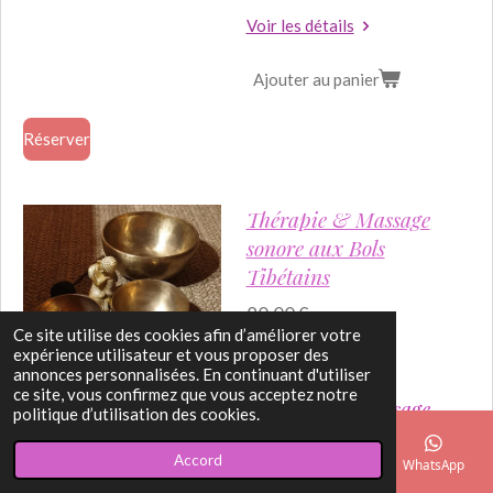
Voir les détails
Ajouter au panier
Réserver
Thérapie & Massage
sonore aux Bols
Tibétains
80,00 €
Ce site utilise des cookies afin d’améliorer votre
expérience utilisateur et vous proposer des
annonces personnalisées. En continuant d'utiliser
ce site, vous confirmez que vous acceptez notre
Thérapie & Massage
politique d’utilisation des cookies.
Sonore aux Bols
Accord
Tibétains
E-mail
Téléphone
Carte
Facebook
WhatsApp