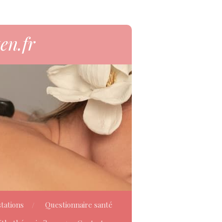
en.fr
tations
Questionnaire santé