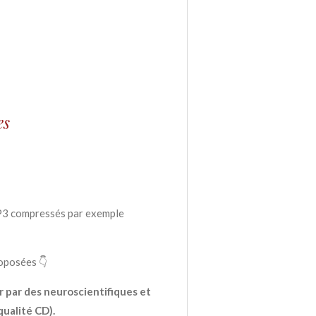
es
 MP3 compressés par exemple
roposées 👇
 par des neuroscientifiques et
ualité CD).