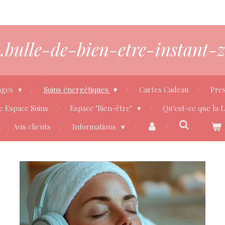
bulle-de-bien-etre-instant-z
ages
Soins énergétiques
Cartes Cadeau
Pres
e Espace Soins
Espace "Bien-être"
Qu'est-ce que la 
Avis clients
Informations