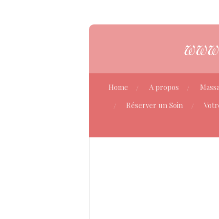
Passer
au
contenu
www.
principal
Home
A propos
Mass
Réserver un Soin
Votr