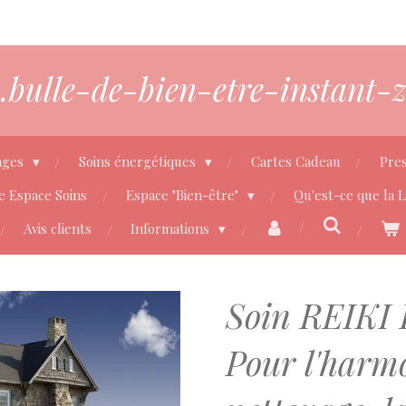
bulle-de-bien-etre-instant-z
ages
Soins énergétiques
Cartes Cadeau
Pres
e Espace Soins
Espace "Bien-être"
Qu'est-ce que la 
Avis clients
Informations
Soin REIKI 
Pour l'harmo