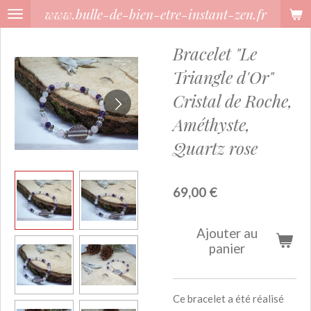
www.bulle-de-bien-etre-instant-zen.fr
Passer
au
Bracelet "Le
contenu
principal
Triangle d'Or"
Cristal de Roche,
Améthyste,
Quartz rose
69,00 €
Ajouter au
panier
Ce bracelet a été réalisé