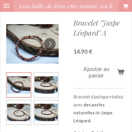
www.bulle-de-bien-etre-instant-zen.fr
Passer
au
Bracelet "Jaspe
contenu
principal
Léopard" A
14,90 €
Ajouter au
panier
Bracelet élastique réalisé
avec
des perles
naturelles
de
Jaspe
Léopard
.