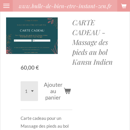
www.bulle-de-bien-etre-instant-zen.fr
Passer
au
CARTE
contenu
principal
CADEAU -
Massage des
pieds au bol
Kansu Indien
60,00 €
Ajouter
au
panier
Carte cadeau pour un
Massage des pieds au bol