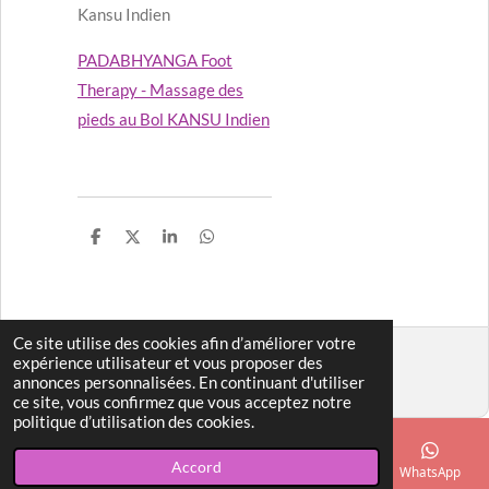
Kansu Indien
PADABHYANGA Foot
Therapy - Massage des
pieds au Bol KANSU Indien
P
P
P
P
a
a
a
a
r
r
r
r
t
t
t
t
a
a
a
a
g
g
g
g
e
e
e
e
Ce site utilise des cookies afin d’améliorer votre
r
r
r
r
© 2022 - 2026 www.bulle-de-bien-etre-instant-zen.fr
expérience utilisateur et vous proposer des
annonces personnalisées. En continuant d'utiliser
Propulsé par
Webador
ce site, vous confirmez que vous acceptez notre
politique d’utilisation des cookies.
Accord
E-mail
Téléphone
Carte
Facebook
WhatsApp