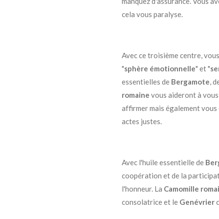
manquez d'assurance. Vous av
cela vous paralyse.
Avec ce troisième centre, vou
"
sphère
émotionnelle
" et "
se
essentielles de
Bergamote
, d
romaine
vous aideront à vous 
affirmer mais également vous e
actes justes.
Avec l'huile essentielle de
Ber
coopération et de la participa
l'honneur. La
Camomille roma
consolatrice et le
Genévrier
c