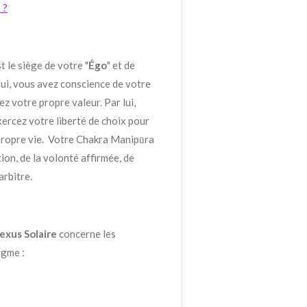
 ?
t le siège de votre "
Égo
" et de
 lui, vous avez conscience de votre
z votre propre valeur. Par lui,
exercez votre liberté de choix pour
 propre vie. Votre Chakra Manipūra
tion, de la volonté affirmée, de
arbitre.
exus Solaire
concerne les
agme :