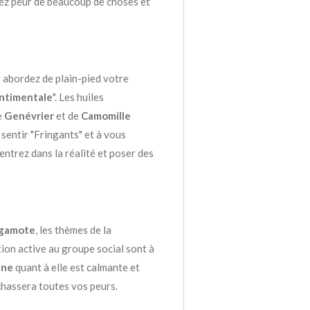
ez peur de beaucoup de choses et
s abordez de plain-pied votre
ntimentale
". Les huiles
e
Genévrier
et de
Camomille
sentir "Fringants" et à vous
ntrez dans la réalité et poser des
gamote
, les thèmes de la
tion active au groupe social sont à
ine
quant à elle est calmante et
hassera toutes vos peurs.