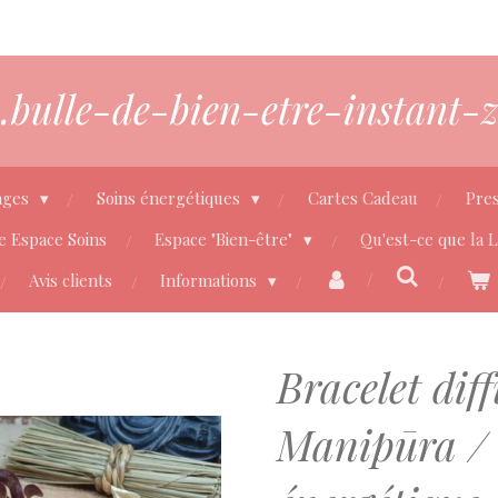
bulle-de-bien-etre-instant-z
ages
Soins énergétiques
Cartes Cadeau
Pres
e Espace Soins
Espace "Bien-être"
Qu'est-ce que la 
Avis clients
Informations
Bracelet dif
Manipūra / 