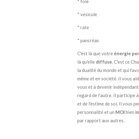
* foie
* vesicule
* rate
* pancréas
C'est là que votre
énergie pe
là qu'elle
diffuse
. C'est ce Ch
la dualité du monde et qui fav
même et en société. Il vous ai
vous et à devenir indépendant
regard de l'autre. Il participe
et de l'estime de soi. Il vous 
personnalité et un
MOI
bien
i
par rapport aux autres.