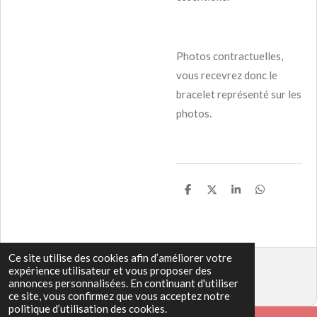
Photos contractuelles,
vous recevrez donc le
bracelet représenté sur les
photos.
P
P
P
P
a
a
a
a
r
r
r
r
t
t
t
t
a
a
a
a
g
g
g
g
Ce site utilise des cookies afin d’améliorer votre
e
e
e
e
r
r
r
r
expérience utilisateur et vous proposer des
© 2022 - 2026 www.bulle-de-bien-etre-instant-zen.fr
annonces personnalisées. En continuant d'utiliser
Propulsé par
Webador
ce site, vous confirmez que vous acceptez notre
politique d’utilisation des cookies.