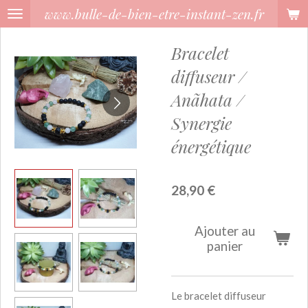
www.bulle-de-bien-etre-instant-zen.fr
Passer
au
Bracelet
contenu
principal
diffuseur /
Anãhata /
Synergie
énergétique
28,90 €
Ajouter au
panier
Le bracelet diffuseur