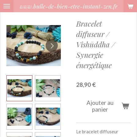
www.bulle-de-bien-etre-instant-zen.fr
Passer
au
Bracelet
contenu
principal
diffuseur /
Vishūddha /
Synergie
énergétique
28,90 €
Ajouter au
panier
Le bracelet diffuseur