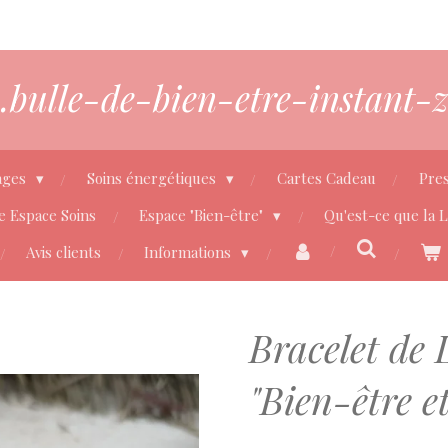
bulle-de-bien-etre-instant-z
ages
Soins énergétiques
Cartes Cadeau
Pres
e Espace Soins
Espace "Bien-être"
Qu'est-ce que la 
Avis clients
Informations
Bracelet de 
"Bien-être 