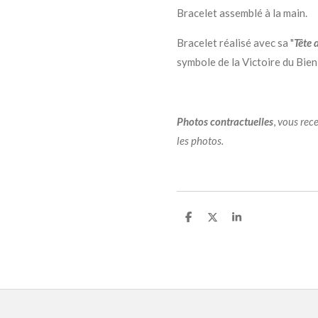
Bracelet assemblé à la main.
Bracelet réalisé avec sa "
Tête
symbole de la Victoire du Bien 
Photos contractuelles
,
vous rece
les photos.
P
P
P
a
a
a
r
r
r
t
t
t
a
a
a
g
g
g
e
e
e
r
r
r