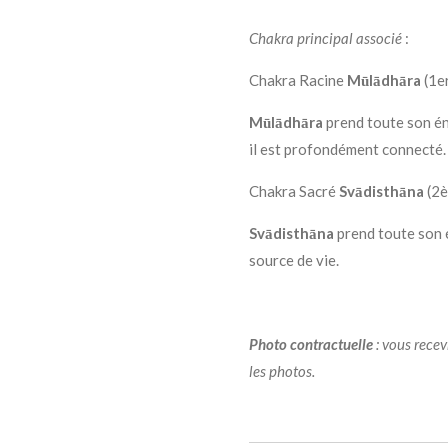
Chakra principal associé
:
Chakra Racine
Mūlādhāra
(1e
Mūlādhāra
prend toute son én
il est profondément connecté.
Chakra Sacré
Svādisthāna
(2
Svādisthāna
prend toute son 
source de vie.
Photo
contractuelle
: vous recev
les photos.