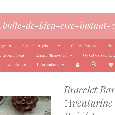
bulle-de-bien-etre-instant-z
ages
Soins énergétiques
Cartes Cadeau
Pres
e Espace Soins
Espace "Bien-être"
Qu'est-ce que la 
Avis clients
Informations
Bracelet Ba
"Aventurine