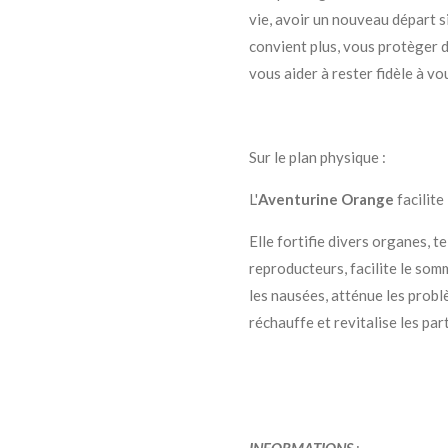
vie, avoir un nouveau départ 
convient plus, vous protèger d
vous aider à rester fidèle à vo
Sur le plan physique :
L'
Aventurine Orange
facilite
Elle fortifie divers organes, te
reproducteurs, facilite le somme
les nausées, atténue les prob
réchauffe et revitalise les pa
INFORMATIONS
: