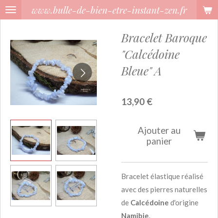
www.bulle-de-bien-etre-instant-zen.fr
Passer
au
Bracelet Baroque
contenu
principal
"Calcédoine
Bleue" A
13,90 €
Ajouter au
panier
Bracelet élastique réalisé
avec des pierres naturelles
de
Calcédoine
d'origine
Namibie
.