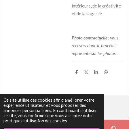
intérieure, de la créativité
et de la sagesse.
Photo
contractuelle
: vous
recevrez donc le bracelet
représenté sur les photos.
P
P
P
P
a
a
a
a
r
r
r
r
t
t
t
t
a
a
a
a
g
g
g
g
Ce site utilise des cookies afin d’améliorer votre
e
e
e
e
r
r
r
r
expérience utilisateur et vous proposer des
© 2022 - 2026 www.bulle-de-bien-etre-instant-zen.fr
annonces personnalisées. En continuant d'utiliser
Propulsé par
Webador
ce site, vous confirmez que vous acceptez notre
politique d’utilisation des cookies.