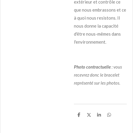
extérieur et contrôle ce
que nous embrassons et ce
à quoi nous resistons. Il
nous donne la capacité
d'être nous-mêmes dans
l'environnement.
Photo
contractuelle
: vous
recevrez donc le bracelet
représenté sur les photos.
P
P
P
P
a
a
a
a
r
r
r
r
t
t
t
t