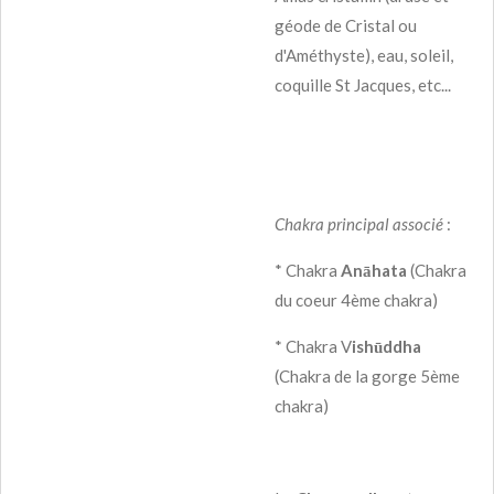
géode de Cristal ou
d'Améthyste), eau, soleil,
coquille St Jacques, etc...
Chakra principal associé
:
* Chakra
Anāhata
(Chakra
du coeur 4ème chakra)
* Chakra V
ishūddha
(Chakra de la gorge 5ème
chakra)