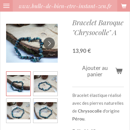
www.bulle-de-bien-etre-instant-zen.fr
Passer
au
Bracelet Baroque
contenu
principal
"Chrysocolle" A
13,90 €
Ajouter au
panier
Bracelet élastique réalisé
avec des pierres naturelles
de
Chrysocolle
d'origine
Pérou
.