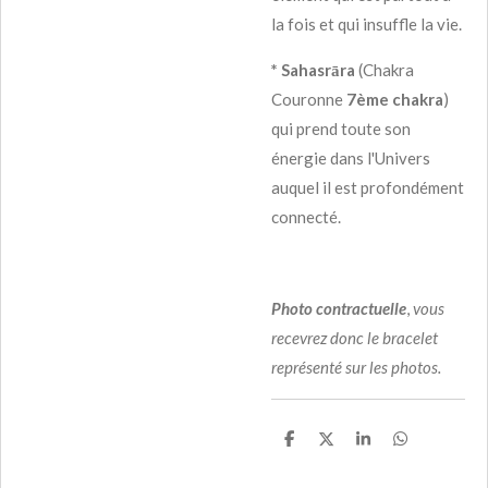
la fois et qui insuffle la vie.
* Sahasrāra
(Chakra
Couronne
7ème chakra
)
qui prend toute son
énergie dans l'Univers
auquel il est profondément
connecté.
Photo contractuelle
,
vous
recevrez donc le bracelet
représenté sur les photos.
P
P
P
P
a
a
a
a
r
r
r
r