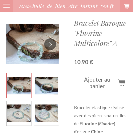
www.bulle-de-bien-etre-instant-zen.fr
Passer
au
Bracelet Baroque
contenu
principal
"Fluorine
Multicolore" A
10,90 €
Ajouter au
panier
Bracelet élastique réalisé
avec des pierres naturelles
de
Fluorine
(
Fluorite
)
d'origne
Chine
.