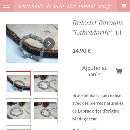
www.bulle-de-bien-etre-instant-zen.fr
Passer
au
Bracelet Baroque
contenu
principal
"Labradorite" AA
14,90 €
Ajouter au
panier
Bracelet élastique réalisé
avec des pierres naturelles
de
Labradorite
d'origine
Madagascar
.