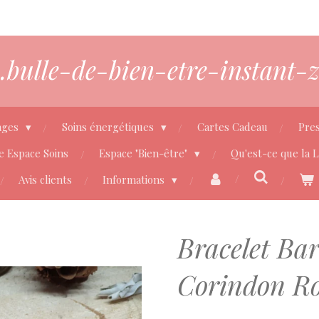
bulle-de-bien-etre-instant-z
ages
Soins énergétiques
Cartes Cadeau
Pres
e Espace Soins
Espace "Bien-être"
Qu'est-ce que la 
Avis clients
Informations
Bracelet Ba
Corindon Ro