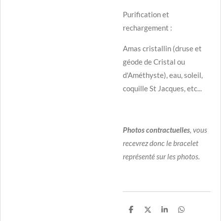
Purification et
rechargement :
Amas cristallin (druse et
géode de Cristal ou
d'Améthyste), eau, soleil,
coquille St Jacques, etc...
Photos
contractuelles
, vous
recevrez donc le bracelet
représenté sur les photos.
P
P
P
P
a
a
a
a