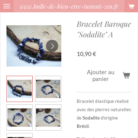
www.bulle-de-bien-etre-instant-zen.fr
Passer
au
Bracelet Baroque
contenu
principal
"Sodalite" A
10,90 €
Ajouter au
panier
Bracelet élastique réalisé
avec des pierres naturelles
de
Sodalite
d'origine
Brésil
.