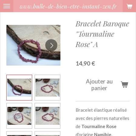
www.bulle-de-bien-etre-instant-zen.fr
Passer
au
Bracelet Baroque
contenu
principal
"Tourmaline
Rose" A
14,90 €
Ajouter au
panier
Bracelet élastique réalisé
avec des pierres naturelles
de
Tourmaline
Rose
d'origine
Namibie
.