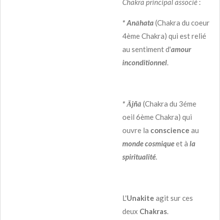
Chakra principal associé
:
* Anāhata
(Chakra du coeur
4ème Chakra) qui est relié
au sentiment d'
amour
inconditionnel
.
* Ājñā
(Chakra du 3éme
oeil 6ème Chakra) qui
ouvre la
conscience
au
monde cosmique
et à
la
spiritualité
.
L'
Unakite
agit sur ces
deux
Chakras
.