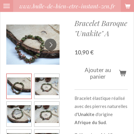
www.bulle-de-bien-etre-instant-zen.fr
Passer
au
Bracelet Baroque
contenu
principal
"Unakite" A
10,90 €
Ajouter au
panier
Bracelet élastique réalisé
avec des pierres naturelles
d'
Unakite
d'origine
Afrique du Sud
.