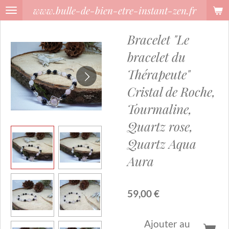
www.bulle-de-bien-etre-instant-zen.fr
Passer
au
Bracelet "Le
contenu
principal
bracelet du
Thérapeute"
Cristal de Roche,
Tourmaline,
Quartz rose,
Quartz Aqua
Aura
59,00 €
Ajouter au