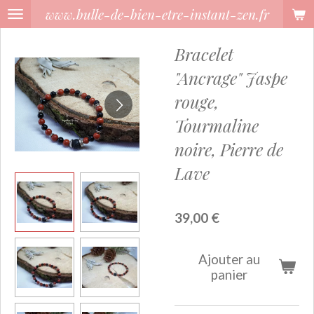
www.bulle-de-bien-etre-instant-zen.fr
Passer
au
Bracelet
contenu
principal
"Ancrage" Jaspe
rouge,
Tourmaline
noire, Pierre de
Lave
39,00 €
Ajouter au
panier