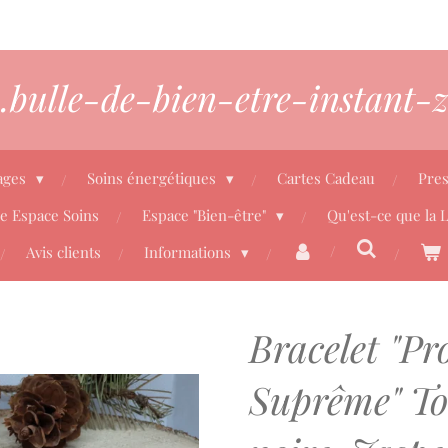
bulle-de-bien-etre-instant-z
ages
Soins énergétiques
Cartes Cadeau
Pres
re Espace Soins
Espace "Bien-être"
Qu'est-ce que la 
Avis clients
Informations
Bracelet "Pr
Suprême" T