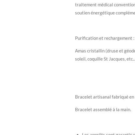
traitement médical conventio
soutien énergétique compléme
Purification et rechargement :
Amas cristallin (druse et géod
soleil, coquille St Jacques, etc..
Bracelet artisanal fabriqué en
Bracelet assemblé à la main.
Les apprêts sont garantis s