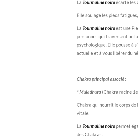
La
Tourmaline noire
écarte les
Elle soulage les pieds fatigués
La
Tourmaline noire
est une Pie
personnes qui traversent un l
psychologique. Elle pousse à s
actuelle et à vous libérer du n
Chakra principal associé
:
* Mūlādhāra
(Chakra racine 1e
Chakra qui nourrit le corps de 
vitale.
La
Tourmaline noire
permet éga
des Chakras.