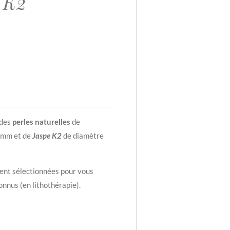
e K2
 des
perles naturelles
de
6mm et de
Jaspe K2
de diamètre
ent sélectionnées pour vous
onnus (en lithothérapie).