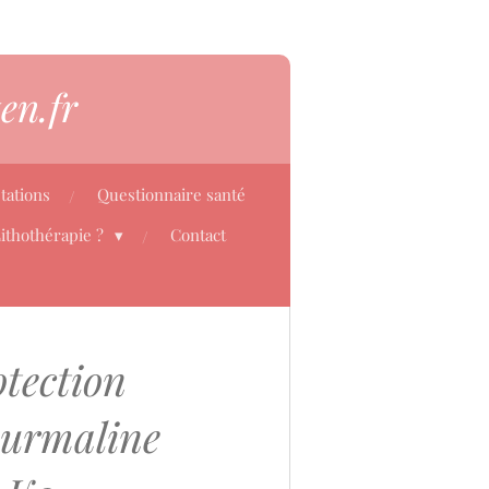
en.fr
tations
Questionnaire santé
Lithothérapie ?
Contact
otection
ourmaline