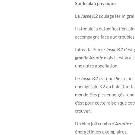
Sur le plan physique
:
Le
Jaspe K2
soulage les migrai
Il stimule la detoxification, ai
accompagne face aux troubles
Infos : la Pierre
Jaspe K2
n'est 
granite Azurite
mais il est vrai
une autre appellation.
Le
Jaspe K2
est une Pierre un
enneigés du K2 au Pakistan, l
monde. Ses pics enneigés renden
c'est pour cette raison que cett
trouver.
Un bien joli combo d'
Azurite
et
énergétiques exemplaires.