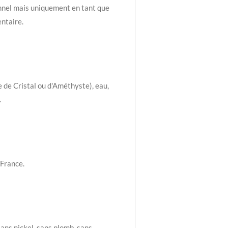
nnel mais uniquement en tant que
ntaire.
e de Cristal ou d'Améthyste), eau,
.
 France.
ans nickel, sans plomb, sans