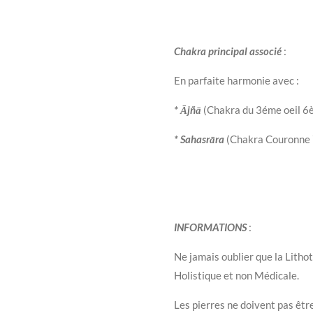
Chakra principal associé
:
En parfaite harmonie avec :
* Ājñā
(Chakra du 3éme oeil 6
* Sahasrāra
(Chakra Couronne 
INFORMATIONS
:
Ne jamais oublier que la Litho
Holistique et non Médicale.
Les pierres ne doivent pas êtr