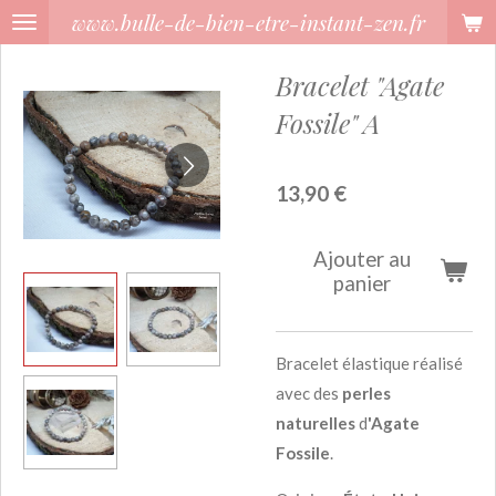
www.bulle-de-bien-etre-instant-zen.fr
Passer
au
Bracelet "Agate
contenu
principal
Fossile" A
13,90 €
Ajouter au
panier
Bracelet élastique réalisé
avec des
perles
naturelles
d
'Agate
Fossile
.