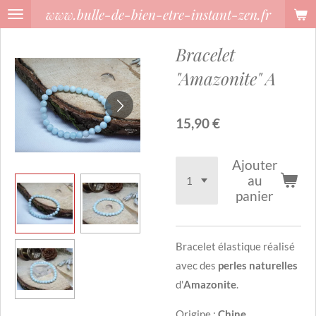
www.bulle-de-bien-etre-instant-zen.fr
Passer
au
Bracelet
contenu
principal
"Amazonite" A
15,90 €
Ajouter
au
panier
Bracelet élastique réalisé
avec des
perles naturelles
d'
Amazonite
.
Origine :
Chine