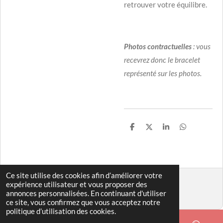
retrouver votre équilibre.
Photos
contractuelles
: vous
recevrez donc le bracelet
représenté sur les photos.
P
P
P
P
a
a
a
a
r
r
r
r
t
t
t
t
a
a
a
a
g
g
g
g
e
e
e
e
Ce site utilise des cookies afin d’améliorer votre
r
r
r
r
© 2022 - 2026 www.bulle-de-bien-etre-instant-zen.fr
expérience utilisateur et vous proposer des
annonces personnalisées. En continuant d'utiliser
Propulsé par
Webador
ce site, vous confirmez que vous acceptez notre
politique d’utilisation des cookies.