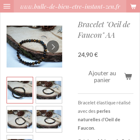
www.bulle-de-bien-etre-instant-zen.fr
Passer
au
Bracelet "Oeil de
contenu
principal
Faucon" AA
24,90 €
Ajouter au
panier
Bracelet élastique réalisé
avec des
perles
naturelles
d'
Oeil de
Faucon
.