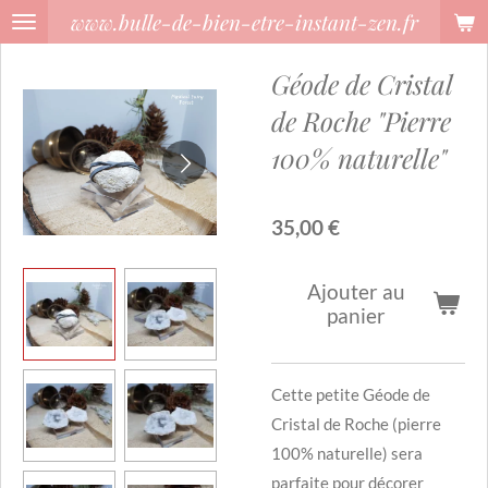
www.bulle-de-bien-etre-instant-zen.fr
Passer
au
Géode de Cristal
contenu
principal
de Roche "Pierre
100% naturelle"
35,00 €
Ajouter au
panier
Cette petite Géode de
Cristal de Roche (pierre
100% naturelle) sera
parfaite pour décorer