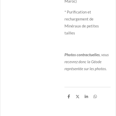
Maroc)
* Purification et
rechargement de
Minéraux de petites
tailles
Photos contractuelles
, vous
recevrez donc la Géode
représentée sur les photos.
P
P
P
P
a
a
a
a
r
r
r
r
t
t
t
t
a
a
a
a