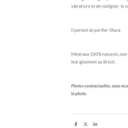
vibratoire et de réaligner le c
Il permet de purifier l'Aura.
Minéraux 100% naturels, non t
leur gisement au Brésil.
Photos contractuelles, vous rec
la photo.
P
P
P