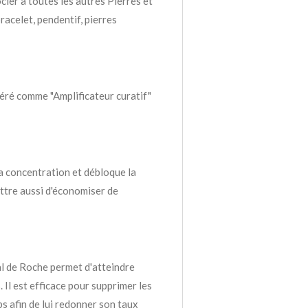
cier à toutes les autres Pierres et
acelet, pendentif, pierres
déré comme "Amplificateur curatif"
 la concentration et débloque la
ttre aussi d'économiser de
tal de Roche permet d'atteindre
 Il est efficace pour supprimer les
s afin de lui redonner son taux