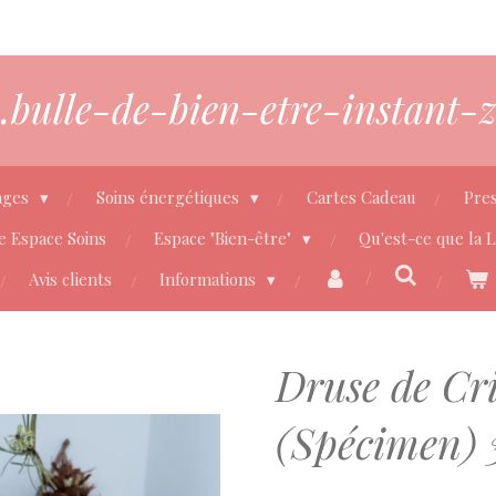
bulle-de-bien-etre-instant-z
ages
Soins énergétiques
Cartes Cadeau
Pres
e Espace Soins
Espace "Bien-être"
Qu'est-ce que la 
Avis clients
Informations
Druse de Cri
(Spécimen) 