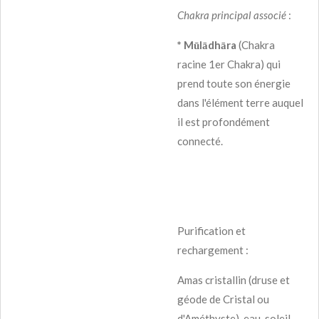
Chakra principal associé
:
* Mūlādhāra
(Chakra
racine 1er Chakra) qui
prend toute son énergie
dans l'élément terre auquel
il est profondément
connecté.
Purification et
rechargement :
Amas cristallin (druse et
géode de Cristal ou
d'Améthyste), eau, soleil,