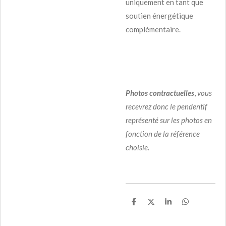
uniquement en tant que
soutien énergétique
complémentaire.
Photos contractuelles
,
vous
recevrez donc le pendentif
représenté sur les photos en
fonction de la référence
choisie.
P
P
P
P
a
a
a
a
r
r
r
r