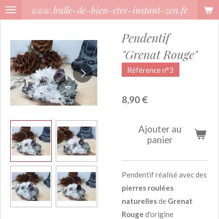
www.bulle-de-bien-etre-instant-zen.fr
Passer
au
Pendentif
contenu
principal
"Grenat Rouge"
Référence n°3
8,90 €
Ajouter au
panier
Pendentif réalisé avec des
pierres roulées
naturelles
de
Grenat
Rouge
d'origine