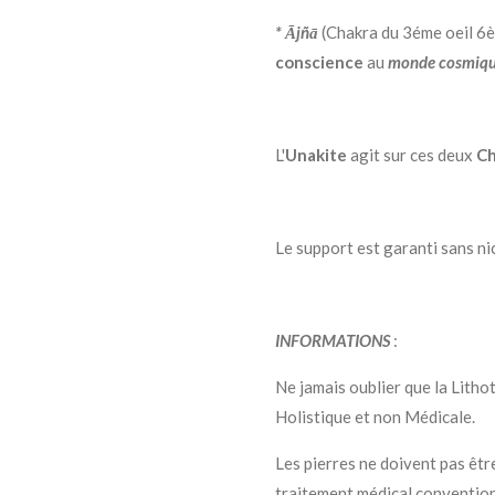
* Ājñā
(Chakra du 3éme oeil 6è
conscience
au
monde cosmiq
L'
Unakite
agit sur ces deux
Ch
Le support est garanti sans ni
INFORMATIONS
:
Ne jamais oublier que la Litho
Holistique et non Médicale.
Les pierres ne doivent pas êtr
traitement médical conventio