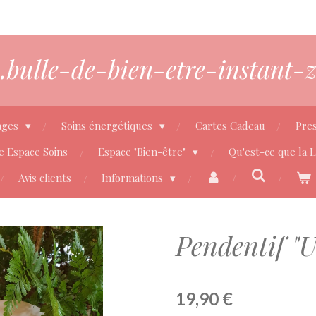
bulle-de-bien-etre-instant-z
ages
Soins énergétiques
Cartes Cadeau
Pres
e Espace Soins
Espace "Bien-être"
Qu'est-ce que la 
Avis clients
Informations
Pendentif "U
19,90 €