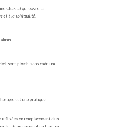
me Chakra) qui ouvre la
ue
et à
la spiritualité
.
akras
.
ckel, sans plomb, sans cadnium.
thérapie est une pratique
e utilisées en remplacement d'un
nnel mais uniquement en tant que