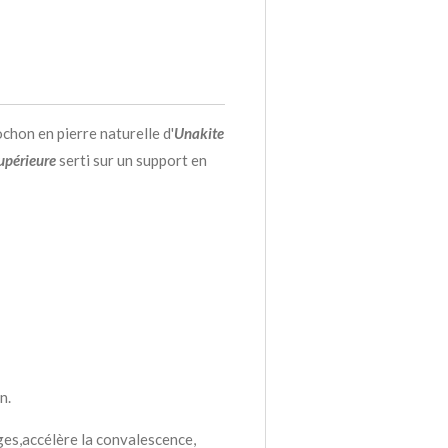
chon en pierre naturelle d'
Unakite
upérieure
serti sur un support en
n.
ages,accélère la convalescence,